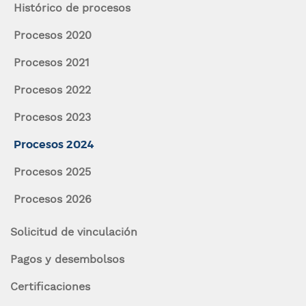
Histórico de procesos
n
a
c
Procesos 2020
la
i
p
Procesos 2021
navegación
a
Procesos 2022
l
Procesos 2023
Procesos 2024
Navegación
Procesos 2025
contexto
Procesos 2026
Solicitud de vinculación
Pagos y desembolsos
Certificaciones