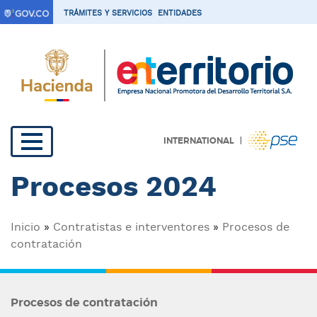
P
TRÁMITES Y SERVICIOS
ENTIDADES
a
s
a
r
a
l
c
|
INTERNATIONAL
o
Navegación
n
Procesos 2024
t
principal
e
n
Sobrescribir
Inicio
Contratistas e interventores
Procesos de
i
contratación
d
enlaces
o
de
p
r
Procesos de contratación
ayuda
i