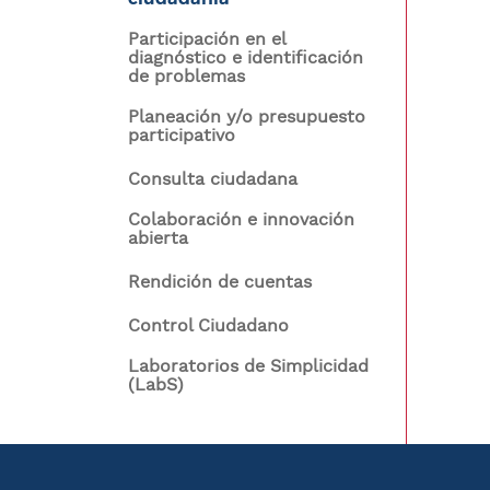
ayuda
n
Participación en el
a
c
diagnóstico e identificación
i
de problemas
la
p
Planeación y/o presupuesto
a
navegación
participativo
l
Consulta ciudadana
Navegación
Colaboración e innovación
contexto
abierta
Rendición de cuentas
Control Ciudadano
Laboratorios de Simplicidad
(LabS)