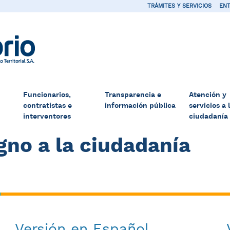
TRÁMITES Y SERVICIOS
ENT
Funcionarios,
Transparencia e
Atención y
contratistas e
información pública
servicios a 
interventores
ciudadanía
igno a la ciudadanía
Versión en Español