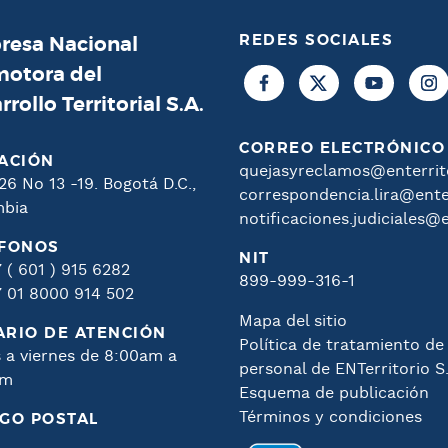
REDES SOCIALES
esa Nacional
otora del
rrollo Territorial S.A.
CORREO ELECTRÓNICO
ACIÓN
quejasyreclamos@enterrito
26 No 13 -19. Bogotá D.C.,
correspondencia.lira@enter
mbia
notificaciones.judiciales@e
ÉFONOS
NIT
 ( 601 ) 915 6282
899-999-316-1
 01 8000 914 502
Mapa del sitio
RIO DE ATENCIÓN
Política de tratamiento de
 a viernes de 8:00am a
personal de ENTerritorio S
pm
Esquema de publicación
Términos y condiciones
GO POSTAL
1