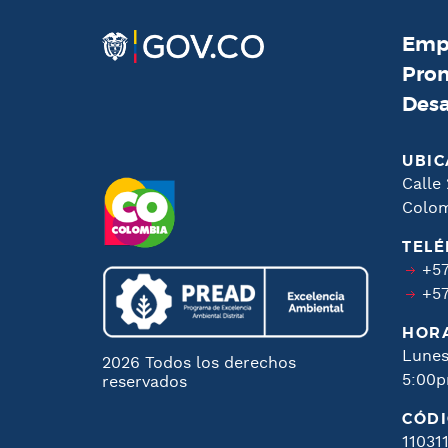
Empr
Prom
Desa
UBIC
Calle 
Colo
TEL
+57
+57
HORA
Lunes
2026 Todos los derechos
5:00
reservados
CÓDI
11031