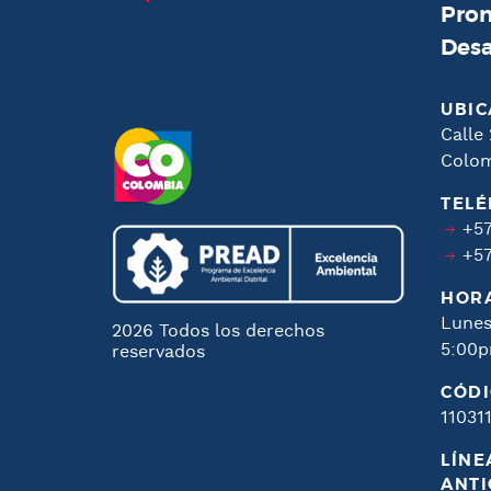
Prom
Desa
UBIC
Calle 
Colo
TEL
+57
+57
HORA
Lunes
2026 Todos los derechos
5:00
reservados
CÓDI
11031
LÍNE
ANT