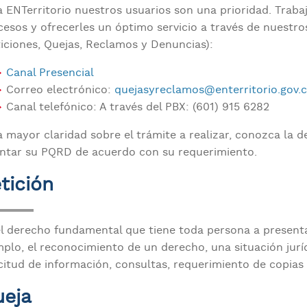
a ENTerritorio nuestros usuarios son una prioridad. Trab
cesos y ofrecerles un óptimo servicio a través de nuestr
ticiones, Quejas, Reclamos y Denuncias):
Canal Presencial
Correo electrónico:
quejasyreclamos@enterritorio.gov.
Canal telefónico: A través del PBX: (601) 915 6282
a mayor claridad sobre el trámite a realizar, conozca la d
entar su PQRD de acuerdo con su requerimiento.
tición
el derecho fundamental que tiene toda persona a presenta
plo, el reconocimiento de un derecho, una situación juríd
icitud de información, consultas, requerimiento de copia
eja