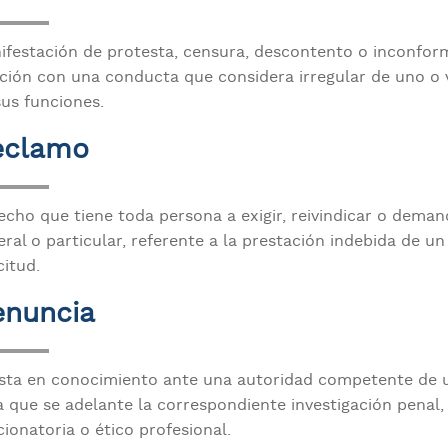
ifestación de protesta, censura, descontento o inconfo
ación con una conducta que considera irregular de uno o v
sus funciones.
eclamo
echo que tiene toda persona a exigir, reivindicar o deman
ral o particular, referente a la prestación indebida de un
citud.
enuncia
sta en conocimiento ante una autoridad competente de u
 que se adelante la correspondiente investigación penal, di
ionatoria o ético profesional.