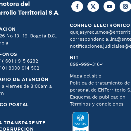
otora del
rrollo Territorial S.A.
CORREO ELECTRÓNICO
ACIÓN
quejasyreclamos@enterrito
26 No 13 -19. Bogotá D.C.,
correspondencia.lira@enter
mbia
notificaciones.judiciales@e
ÉFONOS
NIT
 ( 601 ) 915 6282
899-999-316-1
 01 8000 914 502
Mapa del sitio
RIO DE ATENCIÓN
Política de tratamiento de
 a viernes de 8:00am a
personal de ENTerritorio S
pm
Esquema de publicación
Términos y condiciones
GO POSTAL
1
A TRANSPARENTE
ICORRUPCIÓN