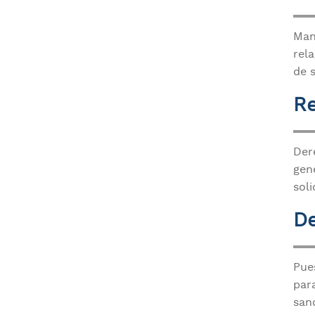
Man
rel
de 
R
Der
gene
soli
D
Pue
para
sanc