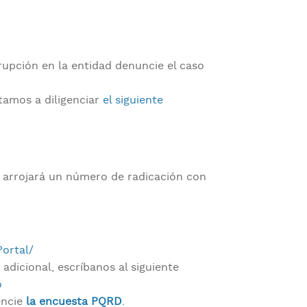
rupción en la entidad denuncie el caso
tamos a diligenciar
el siguiente
le arrojará un número de radicación con
Portal/
adicional, escríbanos al siguiente
o
encie
la encuesta PQRD
.