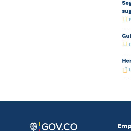
Seg
sug
Guí
Her
I
Empr