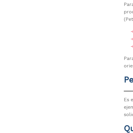
Par
pro
(Pe
Par
ori
Pe
Es 
ejem
sol
Qu