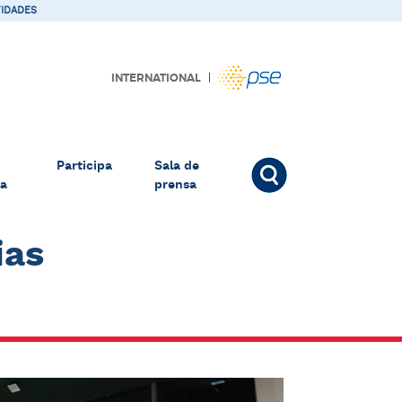
IDADES
|
INTERNATIONAL
Participa
Sala de
la
prensa
ias