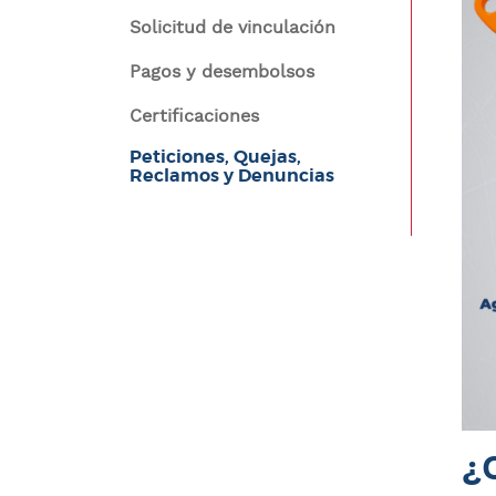
ayuda
n
Solicitud de vinculación
a
c
Pagos y desembolsos
i
la
Navegación
p
Certificaciones
a
navegación
contexto
l
Peticiones, Quejas,
Reclamos y Denuncias
¿