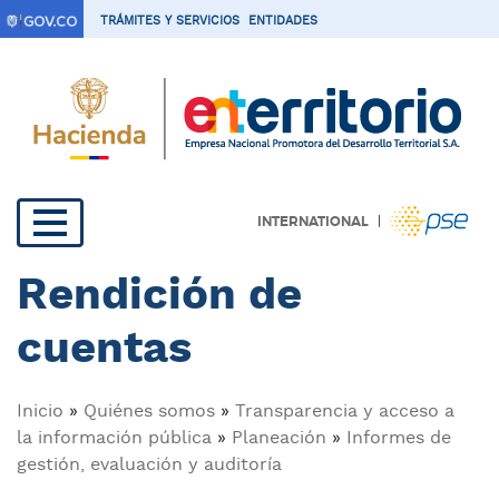
P
TRÁMITES Y SERVICIOS
ENTIDADES
a
s
a
r
a
l
c
|
INTERNATIONAL
o
Navegación
n
Rendición de
t
principal
e
cuentas
n
i
d
Sobrescribir
Inicio
Quiénes somos
Transparencia y acceso a
o
la información pública
Planeación
Informes de
p
enlaces
gestión, evaluación y auditoría
r
i