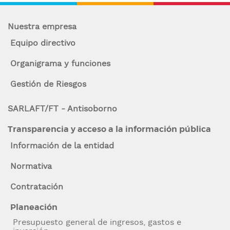
de
n
ayuda
c
Nuestra empresa
i
a
Equipo directivo
p
la
a
Organigrama y funciones
l
navegación
Gestión de Riesgos
SARLAFT/FT - Antisoborno
Transparencia y acceso a la información pública
Información de la entidad
Normativa
Contratación
Planeación
Presupuesto general de ingresos, gastos e