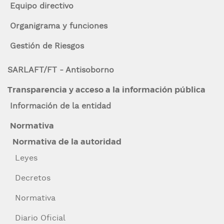
Equipo directivo
n
a
c
Organigrama y funciones
la
i
p
Gestión de Riesgos
navegación
a
l
SARLAFT/FT - Antisoborno
Transparencia y acceso a la información pública
Información de la entidad
Normativa
Normativa de la autoridad
Leyes
Decretos
Normativa
Diario Oficial