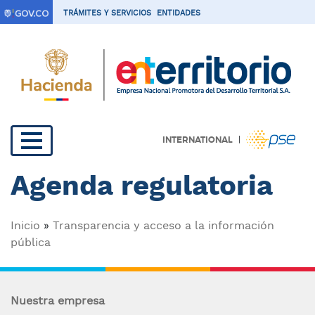
P
TRÁMITES Y SERVICIOS
ENTIDADES
a
s
a
r
a
l
c
|
INTERNATIONAL
o
Navegación
n
Agenda regulatoria
t
principal
e
n
Sobrescribir
Inicio
Transparencia y acceso a la información
i
pública
d
enlaces
o
de
p
r
Nuestra empresa
ayuda
i