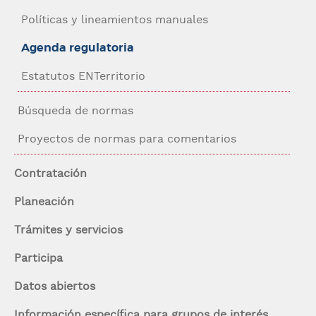
Navegación
Políticas y lineamientos manuales
contexto
Agenda regulatoria
Estatutos ENTerritorio
Búsqueda de normas
Proyectos de normas para comentarios
Contratación
Planeación
Trámites y servicios
Participa
Datos abiertos
Información específica para grupos de interés