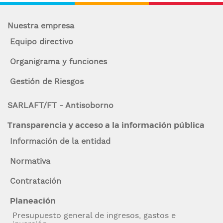
de
n
ayuda
c
Nuestra empresa
i
a
Equipo directivo
p
la
a
Organigrama y funciones
l
navegación
Gestión de Riesgos
SARLAFT/FT - Antisoborno
Transparencia y acceso a la información pública
Información de la entidad
Normativa
Contratación
Planeación
Presupuesto general de ingresos, gastos e