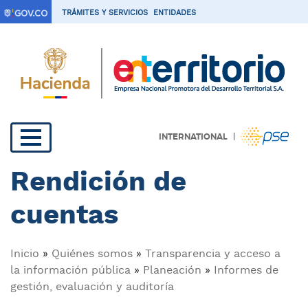
P
TRÁMITES Y SERVICIOS
ENTIDADES
a
s
a
r
a
l
c
|
INTERNATIONAL
o
Navegación
n
Rendición de
t
principal
e
cuentas
n
i
d
Sobrescribir
Inicio
Quiénes somos
Transparencia y acceso a
o
la información pública
Planeación
Informes de
p
enlaces
gestión, evaluación y auditoría
r
i