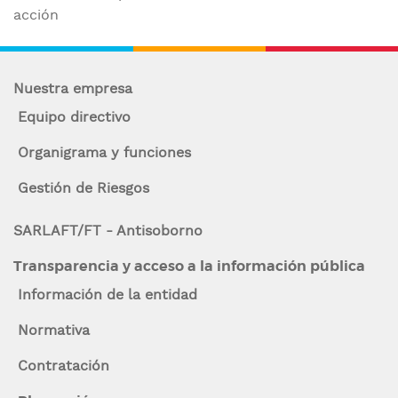
enlaces
acción
n
de
c
i
ayuda
p
Nuestra empresa
a
a
Equipo directivo
l
la
Organigrama y funciones
navegación
Gestión de Riesgos
SARLAFT/FT - Antisoborno
Transparencia y acceso a la información pública
Información de la entidad
Normativa
Contratación