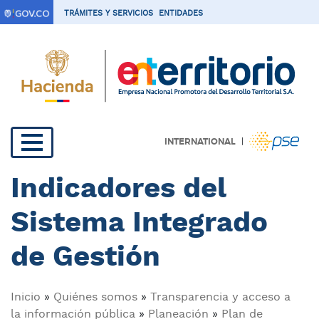
P
TRÁMITES Y SERVICIOS
ENTIDADES
a
s
a
r
a
l
c
|
INTERNATIONAL
o
Navegación
n
Indicadores del
t
principal
e
Sistema Integrado
n
i
de Gestión
d
o
p
Sobrescribir
Inicio
Quiénes somos
Transparencia y acceso a
r
la información pública
Planeación
Plan de
i