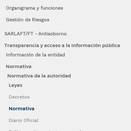
n
a
Organigrama y funciones
c
la
i
Gestión de Riesgos
p
navegación
a
SARLAFT/FT - Antisoborno
l
Transparencia y acceso a la información pública
Información de la entidad
Normativa
Normativa de la autoridad
Leyes
Decretos
Normativa
Diario Oficial