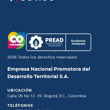
u
p
i
a
á
n
l
g
a
i
n
a
2026 Todos los derechos reservados
Empresa Nacional Promotora del
Desarrollo Territorial S.A.
UBICACIÓN
Calle 26 No 13 -19. Bogotá D.C., Colombia
TELÉFONOS