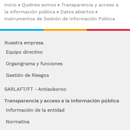
Sobrescribir
Inicio
Quiénes somos
Transparencia y acceso a
n
la información pública
Datos abiertos
c
enlaces
Instrumentos de Gestión de Información Pública
i
de
p
a
ayuda
l
Nuestra empresa
a
Equipo directivo
la
Organigrama y funciones
navegación
Gestión de Riesgos
SARLAFT/FT - Antisoborno
Transparencia y acceso a la información pública
Información de la entidad
Normativa