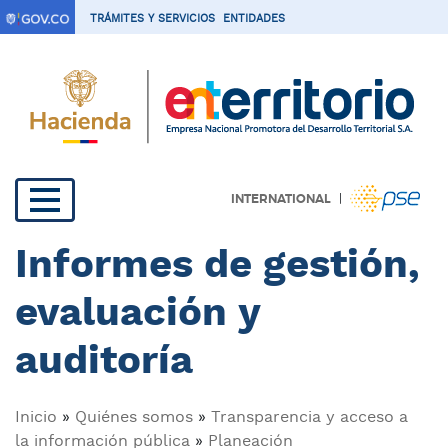
P
TRÁMITES Y SERVICIOS
ENTIDADES
a
s
a
r
a
l
c
|
INTERNATIONAL
o
Navegación
n
Informes de gestión,
t
principal
e
evaluación y
n
i
auditoría
d
o
p
Sobrescribir
Inicio
Quiénes somos
Transparencia y acceso a
r
la información pública
Planeación
i