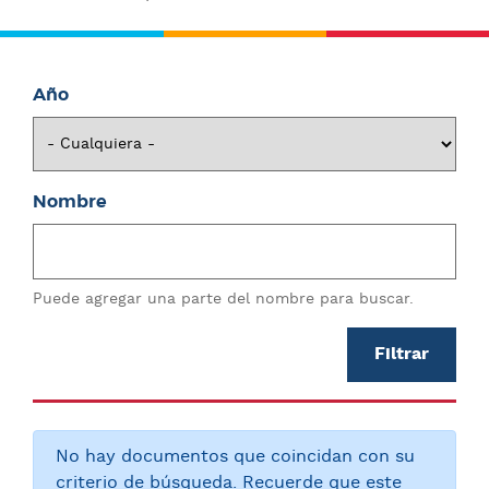
enlaces
n
de
c
i
ayuda
Año
p
a
a
l
la
Nombre
navegación
Puede agregar una parte del nombre para buscar.
No hay documentos que coincidan con su
criterio de búsqueda. Recuerde que este