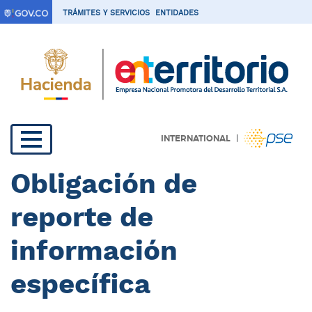
P
TRÁMITES Y SERVICIOS
ENTIDADES
a
s
a
r
a
l
c
|
INTERNATIONAL
o
Navegación
n
Obligación de
t
principal
e
reporte de
n
i
información
d
o
específica
p
r
i