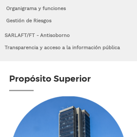
n
a
Organigrama y funciones
c
la
Navegación
i
Gestión de Riesgos
p
navegación
contexto
a
SARLAFT/FT - Antisoborno
l
Transparencia y acceso a la información pública
Propósito Superior