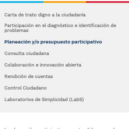
enlaces
n
de
c
Carta de trato digno a la ciudadanía
i
ayuda
Participación en el diagnóstico e identificación de
p
problemas
a
a
l
Planeación y/o presupuesto participativo
la
Consulta ciudadana
navegación
Navegación
Colaboración e innovación abierta
contexto
Rendición de cuentas
Control Ciudadano
Laboratorios de Simplicidad (LabS)