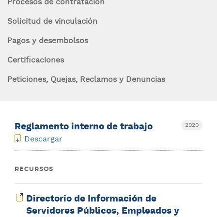
de
Procesos de contratación
n
ayuda
c
Solicitud de vinculación
i
a
Pagos y desembolsos
p
Navegación
la
a
Certificaciones
contexto
l
navegación
Peticiones, Quejas, Reclamos y Denuncias
Reglamento interno de trabajo
2020
Descargar
RECURSOS
Directorio de Información de
Servidores Públicos, Empleados y